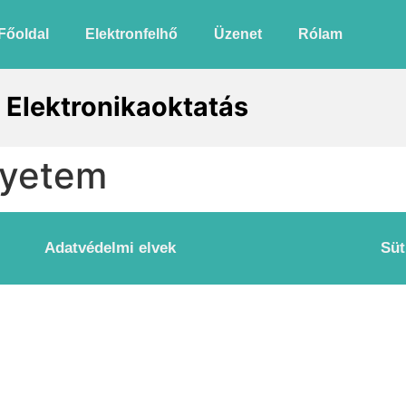
Főoldal
Elektronfelhő
Üzenet
Rólam
gyetem
Adatvédelmi elvek
Süt